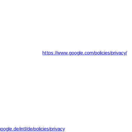
 Beim Aufruf einer Seite lädt Ihr Browser die benötigten Web
t Google Kenntnis darüber, dass über Ihre IP-Adresse unsere
ellung unserer Online-Angebote. Dies stellt ein berechtigtes
rklärung von Google:
https://www.google.com/policies/privacy/
.
erry Ave., San Bruno, CA 94066, USA.
YouTube hergestellt. Dabei wird dem YouTube-Server
il zuzuordnen. Dies können Sie verhindern, indem Sie sich aus
igtes Interesse im Sinne von Art. 6 Abs. 1 lit. f DSGVO dar.
ogle.de/intl/de/policies/privacy
.