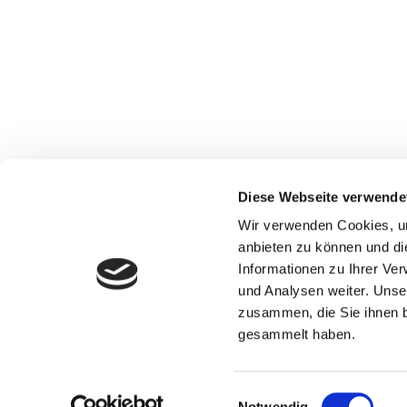
Christian Steinbach
Oberdorf 10
37308 Reinholterode
Tel: 0170 9777611
Mail: info@steinbach-eventtechnik.de
Diese Webseite verwende
Web: www.steinbach-eventtechnik.de
Wir verwenden Cookies, um
anbieten zu können und di
Informationen zu Ihrer Ve
und Analysen weiter. Unse
zusammen, die Sie ihnen b
gesammelt haben.
Einwilligungsauswahl
Notwendig