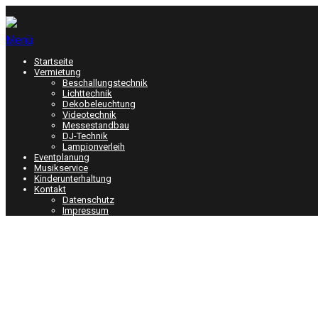
Menü
Startseite
Vermietung
Beschallungstechnik
Lichttechnik
Dekobeleuchtung
Videotechnik
Messestandbau
DJ-Technik
Lampionverleih
Eventplanung
Musikservice
Kinderunterhaltung
Kontakt
Datenschutz
Impressum
Datenschutz
Sie erhalten als Nutzer unserer Internetseite in dieser Daten
Daten von Ihnen erheben und diese verwenden. Die Erhebung 
Telemediengesetzes (TMG). Wir fühlen uns der Vertraulichkeit 